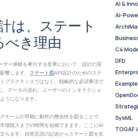
AI & Inn
AI-Powe
設計は、ステート
ArchiMa
るべき理由
Busines
C4 Mode
DFD
ユーザー体験を牽引する世界において、設計の質
Enterpri
影響します。
ステート図
API設計のためのステ
トプラクティスではなく、戦略的な必須事項で
Example
に、データの流れ、ユーザーのインタラクショ
OpenDo
ようになります。
Strategi
グチームが早期に動作の整合性を図ることで、
SysML
市場投入までの時間を短縮できます。ここにAI
TOGAF 
立ちます。自然言語の記述からステート図を生