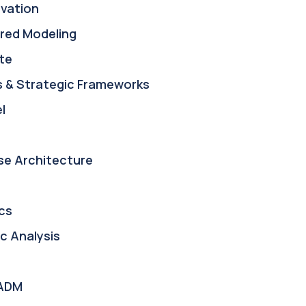
ovation
red Modeling
te
s & Strategic Frameworks
l
se Architecture
cs
c Analysis
ADM