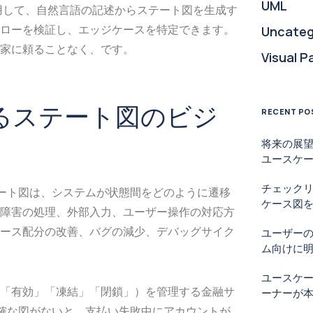
UML
用して、自然言語の記述からステート図を生成す
ローを検証し、エッジケースを特定できます。
Uncateg
家に頼ることなく、です。
Visual P
けるステート図のビジ
RECENT PO
将来の展望
ユースケ
チェック
テート図は、システムが状態間をどのように遷移
ケース図を
障害の処理、外部入力、ユーザー操作の対応方
ース配分の改善、バグの減少、デバッグサイク
ユーザー
ム向けに
ユースケ
「有効」「凍結」「閉鎖」）を管理する金融サ
ーナーが
明確な図がないと、支払い失敗中にアカウントが