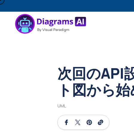
次回のAP
ト図から始
UML