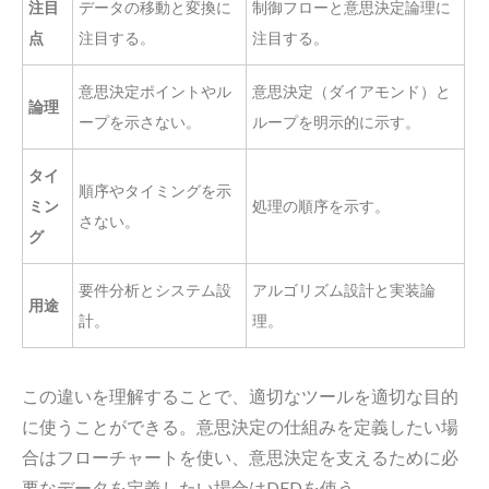
注目
データの移動と変換に
制御フローと意思決定論理に
点
注目する。
注目する。
意思決定ポイントやル
意思決定（ダイアモンド）と
論理
ープを示さない。
ループを明示的に示す。
タイ
順序やタイミングを示
ミン
処理の順序を示す。
さない。
グ
要件分析とシステム設
アルゴリズム設計と実装論
用途
計。
理。
この違いを理解することで、適切なツールを適切な目的
に使うことができる。意思決定の仕組みを定義したい場
合はフローチャートを使い、意思決定を支えるために必
要なデータを定義したい場合はDFDを使う。