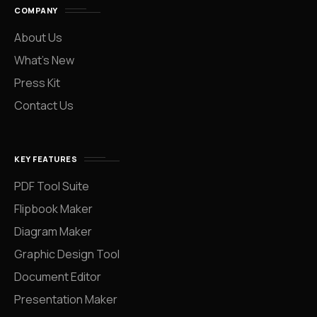
COMPANY
About Us
What’s New
Press Kit
Contact Us
KEY FEATURES
PDF Tool Suite
Flipbook Maker
Diagram Maker
Graphic Design Tool
Document Editor
Presentation Maker