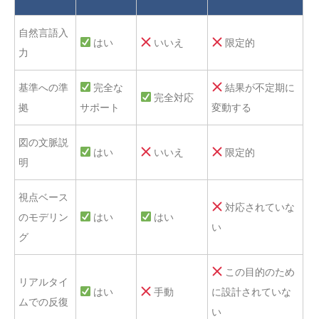
自然言語入
はい
いいえ
限定的
力
基準への準
完全な
結果が不定期に
完全対応
拠
サポート
変動する
図の文脈説
はい
いいえ
限定的
明
視点ベース
対応されていな
のモデリン
はい
はい
い
グ
この目的のため
リアルタイ
はい
手動
に設計されていな
ムでの反復
い