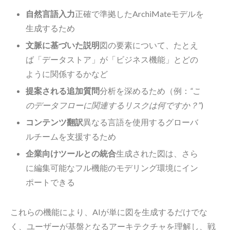
自然言語入力
正確で準拠したArchiMateモデルを
生成するため
文脈に基づいた説明
図の要素について、たとえ
ば「データストア」が「ビジネス機能」とどの
ように関係するかなど
提案される追加質問
分析を深めるため（例：
“こ
のデータフローに関連するリスクは何ですか？”
)
コンテンツ翻訳
異なる言語を使用するグローバ
ルチームを支援するため
企業向けツールとの統合
生成された図は、さら
に編集可能なフル機能のモデリング環境にイン
ポートできる
これらの機能により、AIが単に図を生成するだけでな
く、ユーザーが基盤となるアーキテクチャを理解し、戦