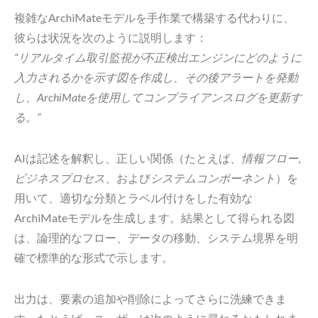
複雑なArchiMateモデルを手作業で構築する代わりに、
彼らは状況を次のように説明します：
“リアルタイム取引監視が不正検出エンジンにどのように
入力されるかを示す図を作成し、その後アラートを発動
し、ArchiMateを使用してコンプライアンスログを更新す
る。”
AIは記述を解釈し、正しい関係（たとえば、
情報フロー
,
ビジネスプロセス
、および
システムコンポーネント
）を
用いて、適切な分類とラベル付けをした有効な
ArchiMateモデルを生成します。結果として得られる図
は、論理的なフロー、データの移動、システム境界を明
確で標準的な形式で示します。
出力は、要素の追加や削除によってさらに洗練できま