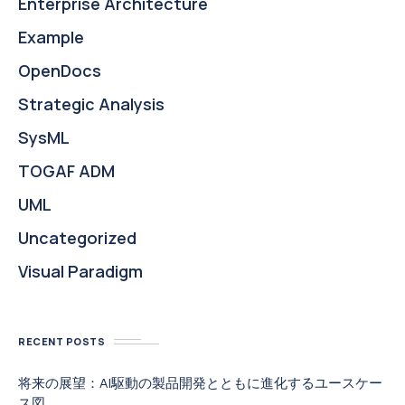
Enterprise Architecture
Example
OpenDocs
Strategic Analysis
SysML
TOGAF ADM
UML
Uncategorized
Visual Paradigm
RECENT POSTS
将来の展望：AI駆動の製品開発とともに進化するユースケー
ス図