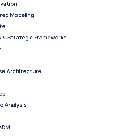
ovation
red Modeling
te
s & Strategic Frameworks
l
se Architecture
cs
c Analysis
ADM