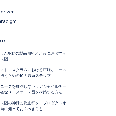
orized
aradigm
STS
：AI駆動の製品開発とともに進化する
ース図
リスト：スクラムにおける正確なユース
描くための10の必須ステップ
のニーズを推測しない：アジャイルチー
明確なユースケース図を構築する方法
ース図の神話に終止符を：プロダクトオ
本当に知っておくべきこと