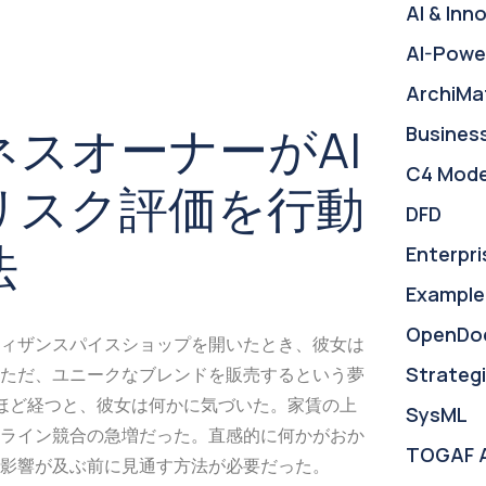
AI & Inn
AI-Powe
ArchiMa
スオーナーがAI
Busines
C4 Mode
リスク評価を行動
DFD
法
Enterpri
Example
OpenDo
ィザンスパイスショップを開いたとき、彼女は
Strategi
ただ、ユニークなブレンドを販売するという夢
ほど経つと、彼女は何かに気づいた。家賃の上
SysML
ライン競合の急増だった。直感的に何かがおか
TOGAF 
影響が及ぶ前に見通す方法が必要だった。