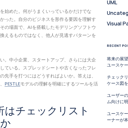
UML
を始めた。何がうまくいっているかだけでな
Uncateg
かった。自分のビジネスを形作る要因を理解す
Visual P
その場面で、AIを搭載したモデリングソフトウ
換えるものではなく、他人が見逃すパターンを
RECENT PO
将来の展望
い。中小企業、スタートアップ、さらには大企
ユースケ
している。スプレッドシートや古くなったフレ
の先手を打つにはどうすればよいか。答えは、
チェック
ケース図を
、
PESTLE
モデルの理解を明確にするツールを活
ユーザー
ム向けに
分析はチェックリスト
ユースケ
のか
ーナーが