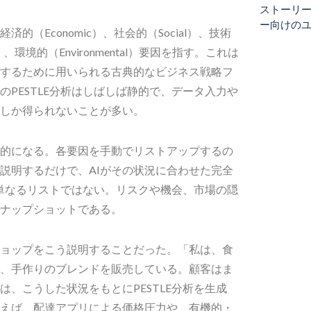
ストーリ
ー向けの
）、経済的（Economic）、社会的（Social）、技術
al）、環境的（Environmental）要因を指す。これは
するために用いられる古典的なビジネス戦略フ
PESTLE分析はしばしば静的で、データ入力や
しか得られないことが多い。
動的になる。各要因を手動でリストアップするの
説明するだけで、AIがその状況に合わせた完全
は単なるリストではない。リスクや機会、市場の隠
ナップショットである。
ョップをこう説明することだった。「私は、食
、手作りのブレンドを販売している。顧客はま
は、こうした状況をもとにPESTLE分析を生成
えば、配達アプリによる価格圧力や、有機的・