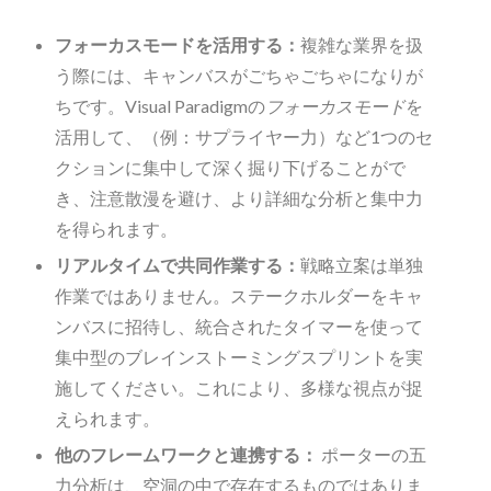
フォーカスモードを活用する：
複雑な業界を扱
う際には、キャンバスがごちゃごちゃになりが
ちです。Visual Paradigmの
フォーカスモード
を
活用して、（例：サプライヤー力）など1つのセ
クションに集中して深く掘り下げることがで
き、注意散漫を避け、より詳細な分析と集中力
を得られます。
リアルタイムで共同作業する：
戦略立案は単独
作業ではありません。ステークホルダーをキャ
ンバスに招待し、統合されたタイマーを使って
集中型のブレインストーミングスプリントを実
施してください。これにより、多様な視点が捉
えられます。
他のフレームワークと連携する：
ポーターの五
力分析は、空洞の中で存在するものではありま