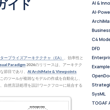
rガイド
AI & Inn
AI-Powe
ArchiMa
Busines
C4 Mode
DFD
Enterpri
タープライズアーキテクチャ（EA）
、効率性と
sual Paradigm
2026
のリリースは、アーキテク
Example
な節目であり、
AI ArchiMate & Viewpoints
OpenDo
このツールが複雑なモデルの作成を自動化し、
Strategi
、自然言語処理を設計ワークフローに統合する
SysML
TOGAF 