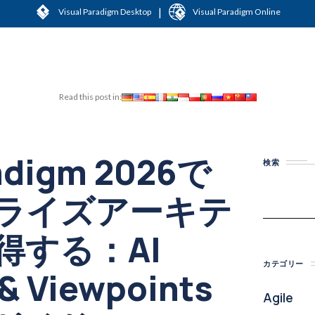
|
Visual Paradigm Desktop
Visual Paradigm Online
Read this post in:
radigm 2026で
検索
ライズアーキテ
得する：AI
カテゴリー
& Viewpoints
Agile