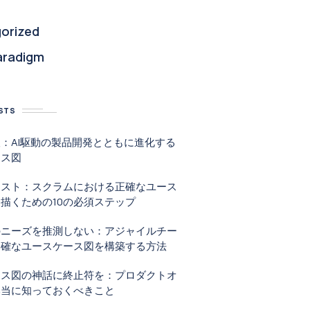
orized
aradigm
STS
：AI駆動の製品開発とともに進化する
ース図
リスト：スクラムにおける正確なユース
描くための10の必須ステップ
のニーズを推測しない：アジャイルチー
明確なユースケース図を構築する方法
ース図の神話に終止符を：プロダクトオ
本当に知っておくべきこと