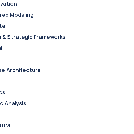
ovation
red Modeling
te
s & Strategic Frameworks
l
se Architecture
cs
c Analysis
ADM