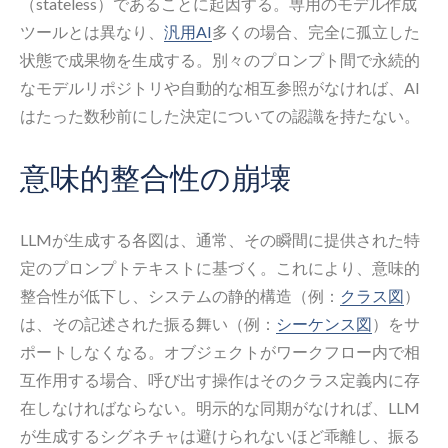
（stateless）であることに起因する。専用のモデル作成
ツールとは異なり、
汎用AI
多くの場合、完全に孤立した
状態で成果物を生成する。別々のプロンプト間で永続的
なモデルリポジトリや自動的な相互参照がなければ、AI
はたった数秒前にした決定についての認識を持たない。
意味的整合性の崩壊
LLMが生成する各図は、通常、その瞬間に提供された特
定のプロンプトテキストに基づく。これにより、意味的
整合性が低下し、システムの静的構造（例：
クラス図
）
は、その記述された振る舞い（例：
シーケンス図
）をサ
ポートしなくなる。オブジェクトがワークフロー内で相
互作用する場合、呼び出す操作はそのクラス定義内に存
在しなければならない。明示的な同期がなければ、LLM
が生成するシグネチャは避けられないほど乖離し、振る