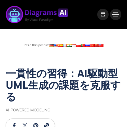
|
Visual Paradigm Desktop
Visual Paradigm Online
Read this post in:
一貫性の習得：AI駆動型
UML生成の課題を克服す
る
AI-POWERED MODELING