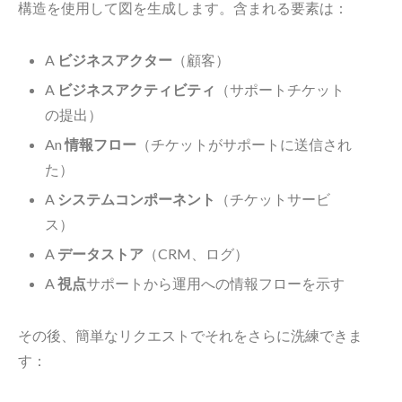
構造を使用して図を生成します。含まれる要素は：
A
ビジネスアクター
（顧客）
A
ビジネスアクティビティ
（サポートチケット
の提出）
An
情報フロー
（チケットがサポートに送信され
た）
A
システムコンポーネント
（チケットサービ
ス）
A
データストア
（CRM、ログ）
A
視点
サポートから運用への情報フローを示す
その後、簡単なリクエストでそれをさらに洗練できま
す：