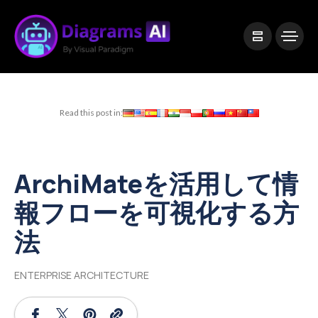
|
Visual Paradigm Desktop
Visual Paradigm Online
Read this post in:
ArchiMateを活用して情
報フローを可視化する方
法
ENTERPRISE ARCHITECTURE