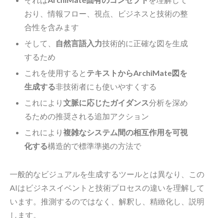
おり、情報フロー、視点、ビジネスと技術の整
合性を含みます
そして、
自然言語入力
技術的に正確な図を生成
するため
これを使用すると
テキストからArchiMate図を
生成する
非技術者にも使いやすくする
これにより
文脈に応じたガイダンス
分析を深め
るための推奨される追加アクション
これにより
複雑なシステム間の相互作用を可視
化する
構造的で標準準拠の方法で
一般的なビジュアルを生成するツールとは異なり、この
AIはビジネスイベントと技術プロセスの違いを理解して
います。推測するのではなく、解釈し、精緻化し、説明
します。