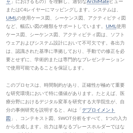
ャ
」におけるもの）を理解し、適切な
ArchiMate
ビュー
またはC4レイヤーにマッピングします。システムは、
UML
の使用ケース図、シーケンス図、アクティビティ図
など、幅広い図の種類をサポートしています。
UML
使用
ケース図、シーケンス図、アクティビティ図は、ソフト
ウェアおよびシステム設計において不可欠です。各出力
は、認識された基準に準拠しており、手動での修正を必
要とせずに、学術的または専門的なプレゼンテーション
で使用可能であることを保証します。
このプロセスは、時間制約があり、正確性が極めて重要
な研究環境において特に価値があります。たとえば、医
療分野におけるデジタル変革を研究する大学院生が、自
分の事例研究を説明すると、AIは「
デプロイメント
図
」、コンテキスト図、SWOT分析をすべて、1つの入力
から生成します。出力は単なるプレースホルダーではな