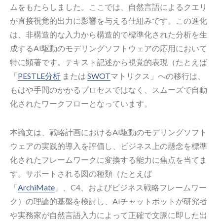
ムをもたらしました。ここでは、自然言語によるクエリ
が直接視覚的出力に影響を与える仕組みです。この進化
は、非構造的な入力から構造的で標準化された分析を生
成するAI駆動のモデリングソフトウェアの応用において
特に顕著です。テキスト記述から視覚的表現（たとえば
「
PESTLE分析
または
SWOT
マトリクス」への移行は、
もはや手間のかかるプロセスではなく、スムーズで自動
化されたワークフローとなっています。
本論文は、戦略計画におけるAI駆動のモデリングソフト
ウェアの実践的導入を評価し、ビジネス上の懸念を標準
化されたフレームワークに変換する能力に焦点を当てま
す。サポートされる図の種類（たとえば
「
ArchiMate
」、C4、およびビジネス戦略フレームワー
ク）の理論的基盤を検討し、AIチャットボットが研究者
や実務家が自然言語入力によって正確で文脈に即した出