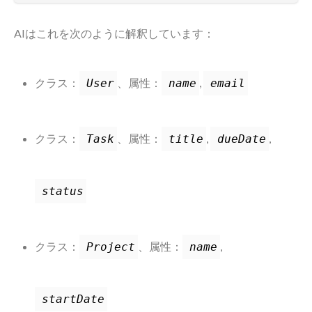
AIはこれを次のように解釈しています：
クラス：
、属性：
,
User
name
email
クラス：
、属性：
,
,
Task
title
dueDate
status
クラス：
、属性：
,
Project
name
startDate