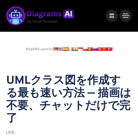
|
Visual Paradigm Desktop
Visual Paradigm Online
Read this post in:
UMLクラス図を作成す
る最も速い方法 — 描画は
不要、チャットだけで完
了
UML