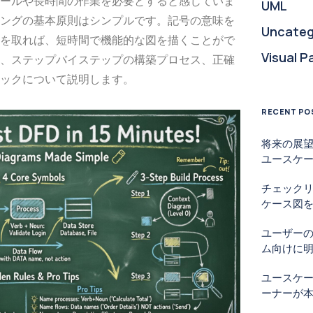
ールや長時間の作業を必要とすると感じていま
UML
ングの基本原則はシンプルです。記号の意味を
Uncateg
を取れば、短時間で機能的な図を描くことがで
Visual P
、ステップバイステップの構築プロセス、正確
ックについて説明します。
RECENT PO
将来の展望
ユースケ
チェック
ケース図を
ユーザー
ム向けに
ユースケ
ーナーが