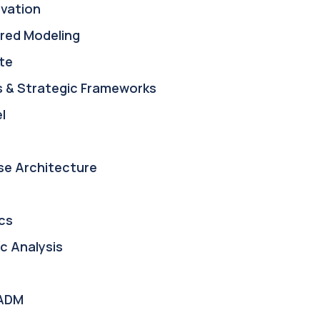
ovation
red Modeling
te
s & Strategic Frameworks
l
se Architecture
cs
c Analysis
ADM