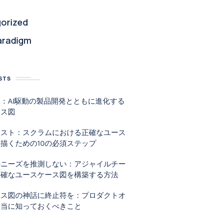
orized
aradigm
STS
：AI駆動の製品開発とともに進化する
ース図
リスト：スクラムにおける正確なユース
描くための10の必須ステップ
のニーズを推測しない：アジャイルチー
明確なユースケース図を構築する方法
ース図の神話に終止符を：プロダクトオ
本当に知っておくべきこと