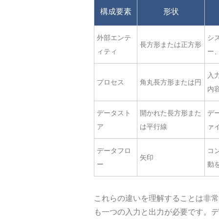
構成要素
形状
外部エンテ
シ
長方形または正方形
ィティ
ー
入
プロセス
角丸長方形または円
内
データスト
開かれた長方形また
デ
ア
は平行線
ァ
データフロ
コ
矢印
ー
動
これらの違いを理解することは非常
も一つの入力と出力が必要です。デ