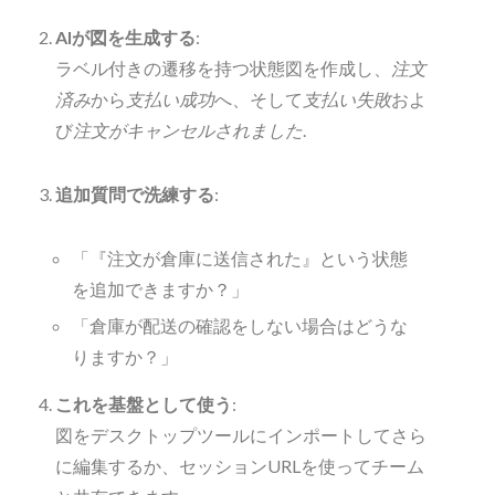
AIが図を生成する
:
ラベル付きの遷移を持つ状態図を作成し、
注文
済み
から
支払い成功
へ、そして
支払い失敗
およ
び
注文がキャンセルされました
.
追加質問で洗練する
:
「『注文が倉庫に送信された』という状態
を追加できますか？」
「倉庫が配送の確認をしない場合はどうな
りますか？」
これを基盤として使う
:
図をデスクトップツールにインポートしてさら
に編集するか、セッションURLを使ってチーム