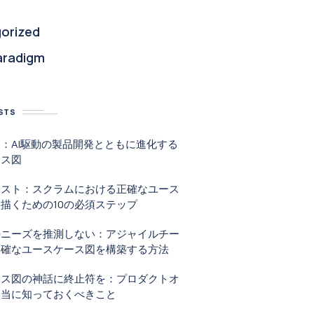
orized
aradigm
STS
：AI駆動の製品開発とともに進化する
ース図
リスト：スクラムにおける正確なユース
描くための10の必須ステップ
のニーズを推測しない：アジャイルチー
明確なユースケース図を構築する方法
ース図の神話に終止符を：プロダクトオ
本当に知っておくべきこと