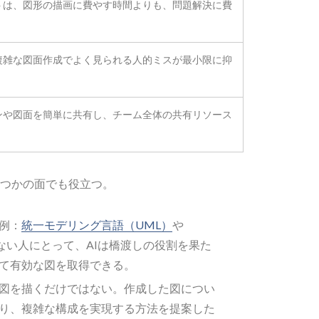
トは、図形の描画に費やす時間よりも、問題解決に費
。
複雑な図面作成でよく見られる人的ミスが最小限に抑
ンや図面を簡単に共有し、チーム全体の共有リソース
くつかの面でも役立つ。
例：
統一モデリング言語（UML）
や
ない人にとって、AIは橋渡しの役割を果た
て有効な図を取得できる。
に図を描くだけではない。作成した図につい
り、複雑な構成を実現する方法を提案した