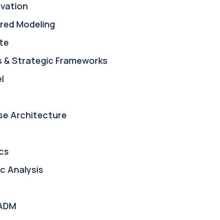
ovation
red Modeling
te
s & Strategic Frameworks
l
se Architecture
cs
c Analysis
ADM