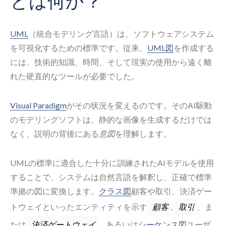
とは何か？
UML
（統合モデリング言語）は、ソフトウェアシステム
を可視化するための標準です。従来、
UML図
を作成する
には、技術的知識、時間、そして現実の使用から遠く離
れた硬直的なツールが必要でした。
Visual Paradigm
がその状況を変えるのです。そのAI駆動
のモデリングソフトは、静的な画像を生成するだけでは
なく、説明の背後にある
意図
を理解します。
UMLの標準に適合した十分に訓練されたAIモデルを使用
することで、システムは自然言語を解釈し、正確で標準
準拠の図に変換します。
クラス図
顧客や取引、決済ゲー
トウェイといったエンティティを示す
,
、ま
顧客
取引
たは
、あるいは
シーケンス図
ユーザ
決済ゲートウェイ