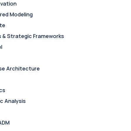
ovation
red Modeling
te
s & Strategic Frameworks
l
se Architecture
cs
c Analysis
ADM