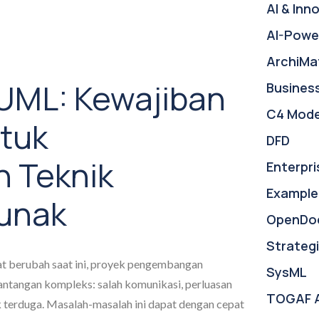
AI & Inn
AI-Powe
ArchiMa
UML: Kewajiban
Busines
C4 Mode
ntuk
DFD
n Teknik
Enterpri
Example
unak
OpenDo
Strategi
pat berubah saat ini, proyek pengembangan
SysML
antangan kompleks: salah komunikasi, perluasan
TOGAF 
k terduga. Masalah-masalah ini dapat dengan cepat