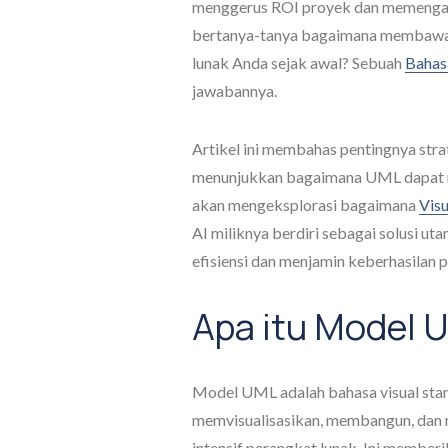
menggerus ROI proyek dan memengar
bertanya-tanya bagaimana membawa ke
lunak Anda sejak awal? Sebuah
Bahas
jawabannya.
Artikel ini membahas pentingnya str
menunjukkan bagaimana UML dapat 
akan mengeksplorasi bagaimana
Vis
AI miliknya berdiri sebagai solusi ut
efisiensi dan menjamin keberhasilan 
Apa itu Model 
Model UML adalah bahasa visual sta
memvisualisasikan, membangun, dan 
intensif perangkat lunak. Ini membe