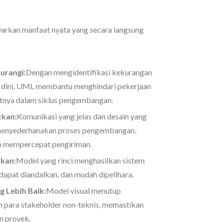
kan manfaat nyata yang secara langsung
urangi:
Dengan mengidentifikasi kekurangan
k dini, UML membantu menghindari pekerjaan
jutnya dalam siklus pengembangan.
tkan:
Komunikasi yang jelas dan desain yang
k menyederhanakan proses pengembangan,
n mempercepat pengiriman.
tkan:
Model yang rinci menghasilkan sistem
 dapat diandalkan, dan mudah dipelihara.
 Lebih Baik:
Model visual menutup
an para stakeholder non-teknis, memastikan
n proyek.