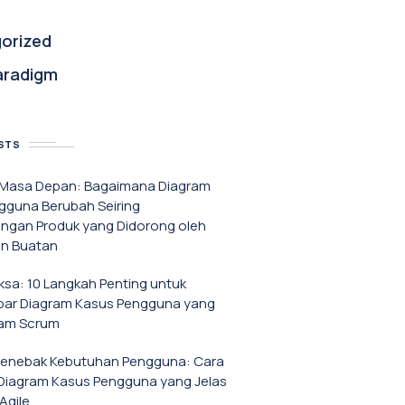
orized
aradigm
STS
f Masa Depan: Bagaimana Diagram
gguna Berubah Seiring
gan Produk yang Didorong oleh
n Buatan
iksa: 10 Langkah Penting untuk
r Diagram Kasus Pengguna yang
lam Scrum
Menebak Kebutuhan Pengguna: Cara
iagram Kasus Pengguna yang Jelas
Agile