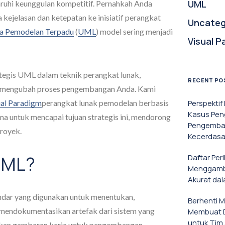
UML
uhi keunggulan kompetitif. Pernahkah Anda
jelasan dan ketepatan ke inisiatif perangkat
Uncateg
a Pemodelan Terpadu
(
UML
) model sering menjadi
Visual P
ategis UML dalam teknik perangkat lunak,
RECENT PO
mengubah proses pengembangan Anda. Kami
ual Paradigm
perangkat lunak pemodelan berbasis
Perspekti
Kasus Pen
ama untuk mencapai tujuan strategis ini, mendorong
Pengemban
proyek.
Kecerdasa
UML?
Daftar Per
Menggamba
Akurat da
ndar yang digunakan untuk menentukan,
Berhenti 
mendokumentasikan artefak dari sistem yang
Membuat D
untuk Tim 
rikan gambaran kerja untuk pengembangan