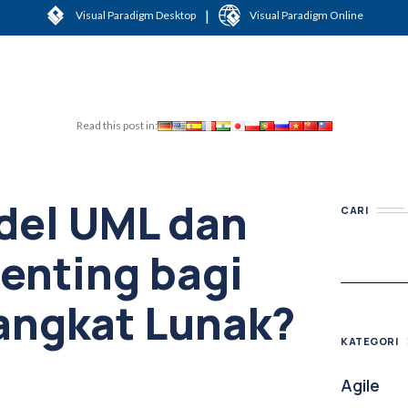
|
Visual Paradigm Desktop
Visual Paradigm Online
Read this post in:
del UML dan
CARI
enting bagi
angkat Lunak?
KATEGORI
Agile