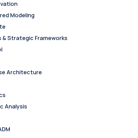
ovation
red Modeling
te
s & Strategic Frameworks
l
se Architecture
cs
c Analysis
ADM