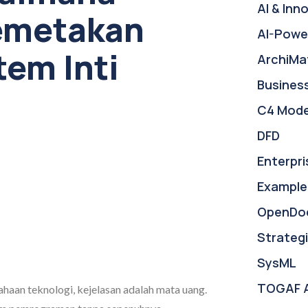
AI & Inn
emetakan
AI-Powe
tem Inti
ArchiMa
Busines
C4 Mode
DFD
Enterpri
Example
OpenDo
Strategi
SysML
TOGAF 
aan teknologi, kejelasan adalah mata uang.