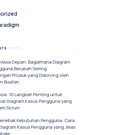
orized
aradigm
STS
f Masa Depan: Bagaimana Diagram
gguna Berubah Seiring
gan Produk yang Didorong oleh
n Buatan
iksa: 10 Langkah Penting untuk
r Diagram Kasus Pengguna yang
lam Scrum
Menebak Kebutuhan Pengguna: Cara
iagram Kasus Pengguna yang Jelas
Agile