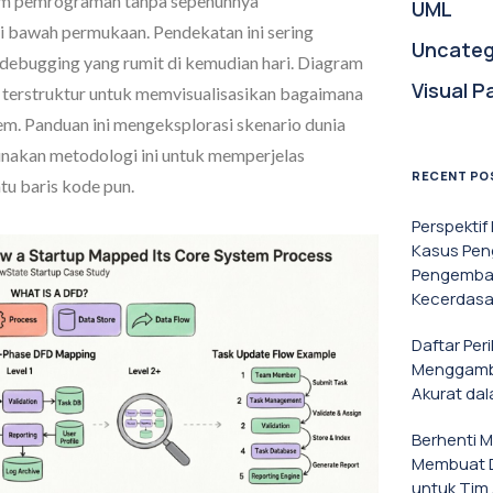
alam pemrograman tanpa sepenuhnya
UML
i bawah permukaan. Pendekatan ini sering
Uncateg
 debugging yang rumit di kemudian hari. Diagram
Visual P
terstruktur untuk memvisualisasikan bagaimana
tem. Panduan ini mengeksplorasi skenario dunia
nakan metodologi ini untuk memperjelas
RECENT PO
tu baris kode pun.
Perspekti
Kasus Pen
Pengemban
Kecerdasa
Daftar Per
Menggamba
Akurat da
Berhenti 
Membuat D
untuk Tim 