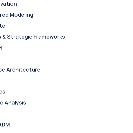
ovation
red Modeling
te
s & Strategic Frameworks
l
se Architecture
cs
c Analysis
ADM