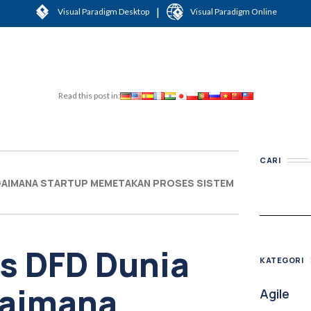
|
Visual Paradigm Desktop
Visual Paradigm Online
Read this post in:
CARI
AGAIMANA STARTUP MEMETAKAN PROSES SISTEM
s DFD Dunia
KATEGORI
gaimana
Agile