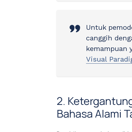
Untuk pemod
canggih denga
kemampuan ya
Visual Parad
2. Ketergantun
Bahasa Alami Ta