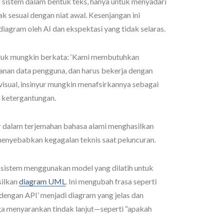
sistem dalam bentuk teks, hanya untuk menyadari
 sesuai dengan niat awal. Kesenjangan ini
gram oleh AI dan ekspektasi yang tidak selaras.
oduk mungkin berkata: ‘Kami membutuhkan
an data pengguna, dan harus bekerja dengan
 visual, insinyur mungkin menafsirkannya sebagai
n ketergantungan.
sir dalam terjemahan bahasa alami menghasilkan
menyebabkan kegagalan teknis saat peluncuran.
n sistem menggunakan model yang dilatih untuk
silkan
diagram UML
. Ini mengubah frasa seperti
dengan API’ menjadi diagram yang jelas dan
uga menyarankan tindak lanjut—seperti “apakah