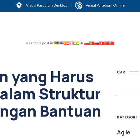
|
Visual Paradigm Desktop
Visual Paradigm Online
Read this post in:
n yang Harus
CARI
dalam Struktur
engan Bantuan
KATEGORI
Agile