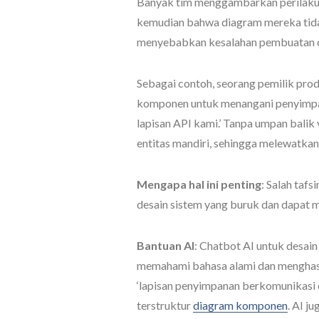
Banyak tim menggambarkan perilaku 
kemudian bahwa diagram mereka tidak
menyebabkan kesalahan pembuatan dia
Sebagai contoh, seorang pemilik pr
komponen untuk menangani penyimpan
lapisan API kami.’ Tanpa umpan balik
entitas mandiri, sehingga melewatka
Mengapa hal ini penting
: Salah taf
desain sistem yang buruk dan dapat 
Bantuan AI
: Chatbot AI untuk desai
memahami bahasa alami dan mengha
‘lapisan penyimpanan berkomunikasi 
terstruktur
diagram komponen
. AI j