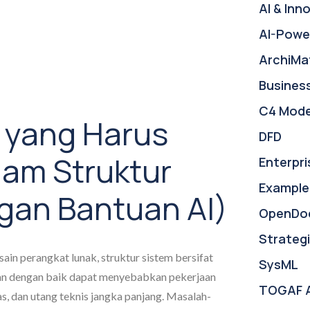
AI & Inn
AI-Powe
ArchiMa
Busines
C4 Mode
 yang Harus
DFD
lam Struktur
Enterpri
Example
gan Bantuan AI)
OpenDo
Strategi
n perangkat lunak, struktur sistem bersifat
SysML
ikan dengan baik dapat menyebabkan pekerjaan
TOGAF 
s, dan utang teknis jangka panjang. Masalah-