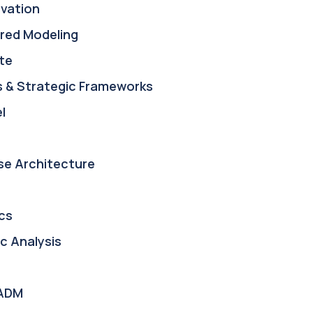
ovation
red Modeling
te
s & Strategic Frameworks
l
se Architecture
cs
c Analysis
ADM