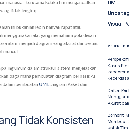
UML
alahan manusia—terutama ketika tim mengandalkan
yang tidak lengkap.
Uncateg
Visual P
lah ini bukanlah lebih banyak rapat atau
alah menggunakan alat yang memahami pola desain
sa alami menjadi diagram yang akurat dan sesuai.
RECENT PO
AI muncul.
Perspekti
Kasus Pen
an paling umum dalam struktur sistem, menjelaskan
Pengemban
jukkan bagaimana pembuatan diagram berbasis AI
Kecerdasa
a dalam pembuatan
UML
Diagram Paket dan
Daftar Per
Menggamba
Akurat da
Berhenti 
yang Tidak Konsisten
Membuat D
untuk Tim 