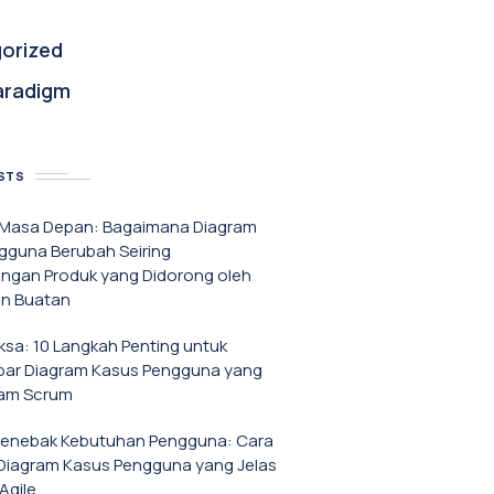
orized
aradigm
STS
f Masa Depan: Bagaimana Diagram
gguna Berubah Seiring
gan Produk yang Didorong oleh
n Buatan
iksa: 10 Langkah Penting untuk
r Diagram Kasus Pengguna yang
lam Scrum
Menebak Kebutuhan Pengguna: Cara
iagram Kasus Pengguna yang Jelas
Agile