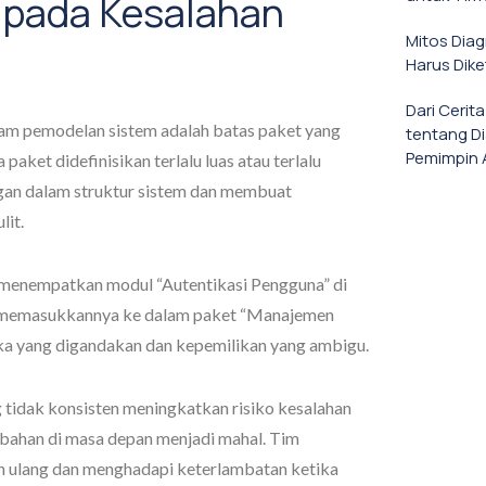
 pada Kesalahan
Mitos Dia
m
Harus Dike
Dari Cerit
alam pemodelan sistem adalah batas paket yang
tentang D
Pemimpin 
 paket didefinisikan terlalu luas atau terlalu
ngan dalam struktur sistem dan membuat
lit.
 menempatkan modul “Autentikasi Pengguna” di
a memasukkannya ke dalam paket “Manajemen
ka yang digandakan dan kepemilikan yang ambigu.
g tidak konsisten meningkatkan risiko kesalahan
ahan di masa depan menjadi mahal. Tim
 ulang dan menghadapi keterlambatan ketika