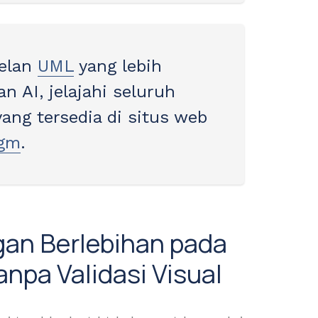
elan
UML
yang lebih
n AI, jelajahi seluruh
ng tersedia di situs web
igm
.
gan Berlebihan pada
npa Validasi Visual