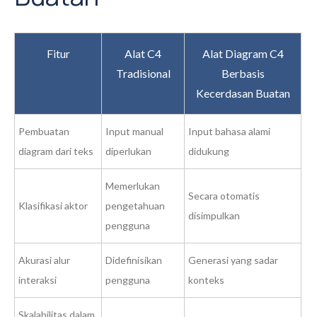
Fitur
Alat C4
Alat Diagram C4
Tradisional
Berbasis
Kecerdasan Buatan
Pembuatan
Input manual
Input bahasa alami
diagram dari teks
diperlukan
didukung
Memerlukan
Secara otomatis
Klasifikasi aktor
pengetahuan
disimpulkan
pengguna
Akurasi alur
Didefinisikan
Generasi yang sadar
interaksi
pengguna
konteks
Skalabilitas dalam