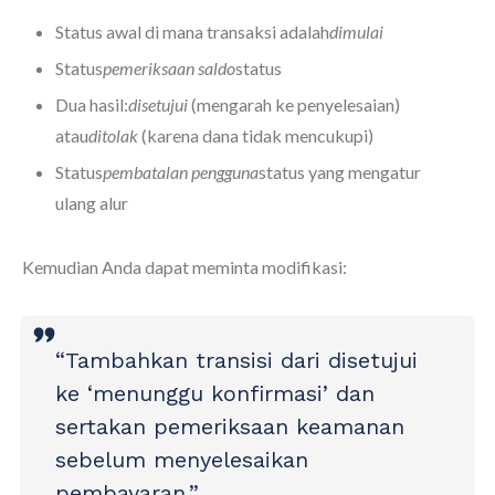
Status awal di mana transaksi adalah
dimulai
Status
pemeriksaan saldo
status
Dua hasil:
disetujui
(mengarah ke penyelesaian)
atau
ditolak
(karena dana tidak mencukupi)
Status
pembatalan pengguna
status yang mengatur
ulang alur
Kemudian Anda dapat meminta modifikasi:
“Tambahkan transisi dari disetujui
ke ‘menunggu konfirmasi’ dan
sertakan pemeriksaan keamanan
sebelum menyelesaikan
pembayaran.”