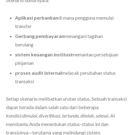
skenario dunia nyata:
Aplikasi perbankan
di mana pengguna memulai
transfer
Gerbang pembayaran
menangani tagihan
berulang
sistem keuangan institusi
memantau persetujuan
pinjaman
proses audit internal
melacak perubahan status
transaksi
Setiap skenario melibatkan urutan status. Sebuah transaksi
dapat berada dalam salah satu dari beberapa
kondisi:
dimulai, diverifikasi, tertunda, ditolak, selesai
. AI
membantu Anda menentukan status-status ini dan
transisinya—terutama yang melindungi sistem.