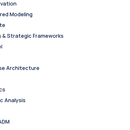
ovation
red Modeling
te
s & Strategic Frameworks
l
se Architecture
cs
c Analysis
ADM