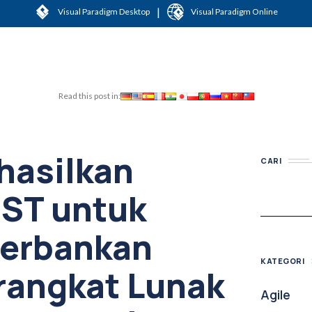
|
Visual Paradigm Desktop
Visual Paradigm Online
Read this post in:
hasilkan
CARI
EST untuk
erbankan
KATEGORI
rangkat Lunak
Agile