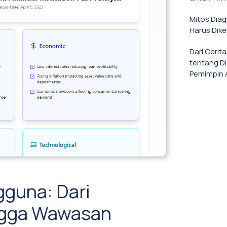
Mitos Dia
Harus Dike
Dari Cerit
tentang D
Pemimpin 
gguna: Dari
ngga Wawasan