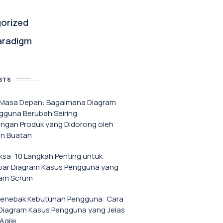
orized
aradigm
STS
f Masa Depan: Bagaimana Diagram
gguna Berubah Seiring
gan Produk yang Didorong oleh
n Buatan
iksa: 10 Langkah Penting untuk
r Diagram Kasus Pengguna yang
lam Scrum
Menebak Kebutuhan Pengguna: Cara
iagram Kasus Pengguna yang Jelas
Agile